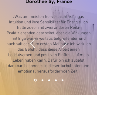
Dorothee Sy, France
„Was am meisten hervorsticht, ist Ingas
Intuition und ihre Sensibilität für Energie. Ich
hatte zuvor mit zwei anderen Reiki-
Praktizierenden gearbeitet, aber die Wirkungen
mit Inga waren weitaus tiefgreifender und
nachhaltiger. Zum ersten Mal habe ich wirklich
das Gefühl, dass diese Arbeit einen
bedeutsamen und positiven Einfluss auf mein
Leben haben kann. Dafür bin ich zutiefst
dankbar, besonders in dieser turbulenten und
emotional herausfordernden Zeit.“